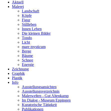
Aktuell
Malerei
Landschaft
Köpfe
Figur
Stillleben
Innen Leben
Die kleinen Bilder
Tondo
Licht
mare mysticum
Berge
Bäume
Schnee
Energie
Zeichnung
Graphik
Plastik
Info
Ausstellungsansichten
Ausstellungsverzeichnis
Malerwelten - Gut Altenkamp
Im Dialog - Museum Eppingen
Kuratorische Tätigkeit
Publikationen