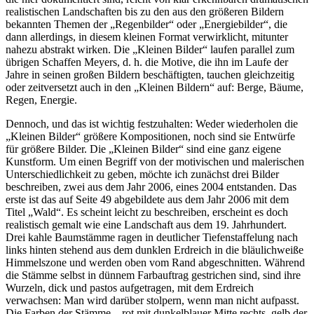
realistischen Landschaften bis zu den aus den größeren Bildern
bekannten Themen der „Regenbilder“ oder „Energie­bilder“, die
dann allerdings, in diesem kleinen Format verwirklicht, mitunter
nahezu abstrakt wirken. Die „Kleinen Bilder“ laufen parallel zum
übrigen Schaffen Meyers, d. h. die Motive, die ihn im Laufe der
Jahre in seinen großen Bildern beschäftigten, tauchen gleichzeitig
oder zeitversetzt auch in den „Kleinen Bildern“ auf: Berge, Bäume,
Regen, Energie.
Dennoch, und das ist wichtig festzuhalten: Weder wiederholen die
„Kleinen Bilder“ größere Kompositionen, noch sind sie Entwürfe
für größere Bilder. Die „Kleinen Bilder“ sind eine ganz eigene
Kunstform. Um einen Begriff von der motivischen und malerischen
Unter­schiedlichkeit zu geben, möchte ich zunächst drei Bilder
beschreiben, zwei aus dem Jahr 2006, eines 2004 entstanden. Das
erste ist das auf Seite 49 abgebildete aus dem Jahr 2006 mit dem
Titel „Wald“. Es scheint leicht zu beschreiben, erscheint es doch
realistisch gemalt wie eine Landschaft aus dem 19. Jahrhundert.
Drei kahle Baumstämme ragen in deutlicher Tiefenstaffelung nach
links hinten stehend aus dem dunklen Erdreich in die bläulichweiße
Himmelszone und werden oben vom Rand abgeschnitten. Während
die Stämme selbst in dünnem Farbauftrag ge­strichen sind, sind ihre
Wurzeln, dick und pastos aufgetragen, mit dem Erdreich
verwachsen: Man wird darüber stolpern, wenn man nicht aufpasst.
Die Farben der Stämme – rot mit dunkelblauer Mitte rechts, gelb der