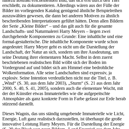
nahezu abstrakt erscheinenden Bild, das sich erst durch den Titel
erschließt, zu dokumentieren. Allerdings wären aus der Fülle der
Bilder im vorliegenden Katalog genügend ähnliche Beispielreihen
auszuwählen gewesen, die dann bei anderen Motiven zu ähnlich
beschreibenden Interpretationen geführt hätten. Denn allen Bildern
der Serie „Kleine Bilder“ – und das gilt auch für die gesamte
Landschafts- und Naturmalerei Harry Meyers – liegen zwei
durchgehende Komponenten zu Grunde: Eine inhaltliche und eine
formal-gestalterische. Die inhaltliche Komponente wurde schon
angedeutet: Harry Meyer geht es nicht um die Darstellung der
Landschaft, der Natur an sich, sondern um ihre Ausdeutung, um
seine Deutung ihrer elementaren Macht. Selbst in dem zuerst
beschriebenen realistischen Bild wölbt sich der Boden im
Vordergrund auf und bildet sich am Himmel eine bedrohliche
Wolkenformation. Alle seine Land­schaften sind expressiv, ja
explosiv. Seine Intention verdeutlichen nicht nur die Titel, z. B.
„Wind“ (S. 30, aus dem Jahr 2003), „Sturm“ (S. 21 aus dem Jahr
2000, S. 40, S. 41, 2005), sondern auch die elementare Wucht, mit
der der Künstler etwas Immaterielles wie die aufgepeitschte
Atmosphäre als ganz konkrete Form in Farbe gefasst zur Erde herab
stürzend darstellt.
Dieses Wagnis, das uns ständig umgebende Immaterielle wie Licht,
Energie, Luft ganz realistisch darzustellen, ist überhaupt die große
innovative Leistung Harry Meyers. Für die Darstellung der Energie