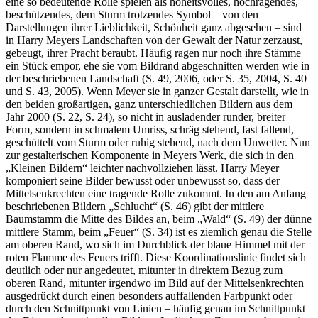
eine so bedeutende Rolle spielen als hoheits­volles, hochragendes,
beschützendes, dem Sturm trotzendes Symbol – von den
Darstellungen ihrer Lieblichkeit, Schönheit ganz abgesehen – sind
in Harry Meyers Landschaften von der Gewalt der Natur zerzaust,
gebeugt, ihrer Pracht beraubt. Häufig ragen nur noch ihre Stämme
ein Stück empor, ehe sie vom Bildrand abgeschnitten werden wie in
der beschriebenen Land­schaft (S. 49, 2006, oder S. 35, 2004, S. 40
und S. 43, 2005). Wenn Meyer sie in ganzer Gestalt darstellt, wie in
den beiden großartigen, ganz unterschiedlichen Bildern aus dem
Jahr 2000 (S. 22, S. 24), so nicht in ausladender runder, breiter
Form, sondern in schmalem Umriss, schräg stehend, fast fallend,
geschüttelt vom Sturm oder ruhig stehend, nach dem Unwetter. Nun
zur gestalterischen Komponente in Meyers Werk, die sich in den
„Kleinen Bildern“ leichter nachvollziehen lässt. Harry Meyer
komponiert seine Bilder bewusst oder unbewusst so, dass der
Mittelsenkrechten eine tragende Rolle zukommt. In den am Anfang
beschriebenen Bildern „Schlucht“ (S. 46) gibt der mittlere
Baumstamm die Mitte des Bildes an, beim „Wald“ (S. 49) der dünne
mittlere Stamm, beim „Feuer“ (S. 34) ist es ziemlich genau die Stelle
am oberen Rand, wo sich im Durchblick der blaue Himmel mit der
roten Flamme des Feuers trifft. Diese Koordinationslinie findet sich
deutlich oder nur angedeutet, mitunter in direktem Bezug zum
oberen Rand, mitunter irgendwo im Bild auf der Mittelsenkrechten
ausgedrückt durch einen besonders auffallenden Farbpunkt oder
durch den Schnittpunkt von Linien – häufig genau im Schnittpunkt