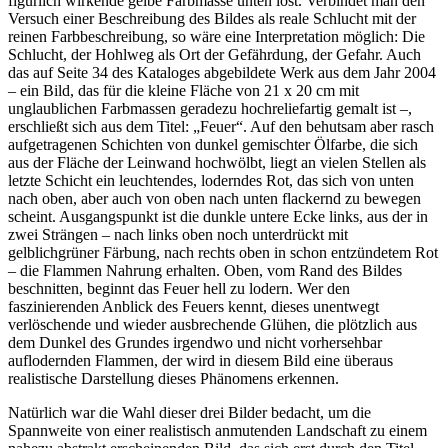
figürlich wirkende gelbe Farbmasse unten löst. Verbindet man den
Versuch einer Beschreibung des Bildes als reale Schlucht mit der
reinen Farbbeschreibung, so wäre eine Interpretation möglich: Die
Schlucht, der Hohlweg als Ort der Gefährdung, der Gefahr. Auch
das auf Seite 34 des Kataloges abgebildete Werk aus dem Jahr 2004
– ein Bild, das für die kleine Fläche von 21 x 20 cm mit
unglaublichen Farbmassen geradezu hochreliefartig gemalt ist –,
erschließt sich aus dem Titel: „Feuer“. Auf den behutsam aber rasch
aufgetragenen Schichten von dunkel gemischter Ölfarbe, die sich
aus der Fläche der Leinwand hochwölbt, liegt an vielen Stellen als
letzte Schicht ein leuchtendes, loderndes Rot, das sich von unten
nach oben, aber auch von oben nach unten flackernd zu bewegen
scheint. Ausgangspunkt ist die dunkle untere Ecke links, aus der in
zwei Strängen – nach links oben noch unterdrückt mit
gelblichgrüner Färbung, nach rechts oben in schon entzündetem Rot
– die Flammen Nahrung erhalten. Oben, vom Rand des Bildes
beschnitten, beginnt das Feuer hell zu lodern. Wer den
faszinierenden Anblick des Feuers kennt, dieses unentwegt
verlöschende und wieder ausbrechende Glühen, die plötzlich aus
dem Dunkel des Grundes irgendwo und nicht vorhersehbar
auflodernden Flammen, der wird in diesem Bild eine überaus
realistische Darstellung dieses Phänomens erkennen.
Natürlich war die Wahl dieser drei Bilder bedacht, um die
Spannweite von einer realistisch anmutenden Landschaft zu einem