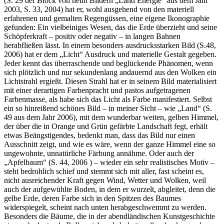
(S. 29 der Block von neun Bildern „Land Energie“ aus dem Jahr
2003, S. 33, 2004) hat er, wohl ausgehend von den materiell
erfahrenen und gemalten Regengüssen, eine eigene Ikonographie
gefunden: Ein vielbeiniges Wesen, das die Erde überzieht und seine
Schöpferkraft – positiv oder negativ – in langen Bahnen
herabfließen lässt. In einem besonders ausdrucksstarken Bild (S.48,
2006) hat er dem „Licht“ Ausdruck und materielle Gestalt gegeben.
Jeder kennt das überraschende und beglückende Phänomen, wenn
sich plötzlich und nur sekundenlang andauernd aus den Wolken ein
Lichtstrahl ergießt. Diesen Strahl hat er in seinem Bild materialisiert
mit einer derartigen Farbenpracht und pastos aufgetragenen
Farbenmasse, als habe sich das Licht als Farbe manifestiert. Selbst
ein so hinreißend schönes Bild – in meiner Sicht – wie „Land“ (S.
49 aus dem Jahr 2006), mit dem wunderbar weiten, gelben Himmel,
der über die in Orange und Grün gefärbte Landschaft fegt, erhält
etwas Beängstigendes, bedenkt man, dass das Bild nur einen
Ausschnitt zeigt, und wie es wäre, wenn der ganze Himmel eine so
ungewohnte, unnatürliche Färbung annähme. Oder auch der
„Apfelbaum“ (S. 44, 2006 ) – wieder ein sehr realistisches Motiv –
steht bedrohlich schief und stemmt sich mit aller, fast scheint es,
nicht ausreichender Kraft gegen Wind, Wetter und Wolken, weil
auch der aufgewühlte Boden, in dem er wurzelt, abgleitet, denn die
gelbe Erde, deren Farbe sich in den Spitzen des Baumes
widerspiegelt, scheint nach unten herabgeschwemmt zu werden.
Besonders die Bäume, die in der abendländischen Kunstgeschichte