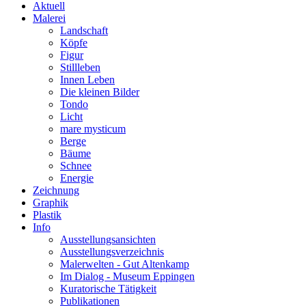
Aktuell
Malerei
Landschaft
Köpfe
Figur
Stillleben
Innen Leben
Die kleinen Bilder
Tondo
Licht
mare mysticum
Berge
Bäume
Schnee
Energie
Zeichnung
Graphik
Plastik
Info
Ausstellungsansichten
Ausstellungsverzeichnis
Malerwelten - Gut Altenkamp
Im Dialog - Museum Eppingen
Kuratorische Tätigkeit
Publikationen