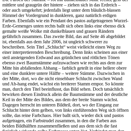
mittlere und graugrün der hintere – ziehen sich in das Erdreich –
oder auch umgekehrt; jedenfalls liegt unter dem bläulich-blassen
Himmel der Vordergrund in dunkleren, ganz natürlich erdigen
Farben. Ebenfalls wie ein Pendant des pastos aufgetragenen Wurzel-
Erde-Gemenges unten rechts ballt sich oben links eine ebenso dick
gemalte weiße Wolke mit dunkelblauen und grauen Rändern
gefährlich zusammen. Das zweite Bild, das auf Seite 46 abgebildet
ist, ebenfalls aus dem Jahr 2006, ist ungleich schwerer zu
beschreiben. Sein Titel „Schlucht“ weist vielleicht einen Weg zu
einer interpretierenden Beschreibung. Denn links scheinen aus einer
steil ansteigenden Erdwand aus grünlichen und rötlichen Tönen
ebenso zwei Baum­stämme aufzuwachsen wie rechts aus dem zur
Mitte hin abfallenden Abhang – farblich geteilt in eine hellere obere
und eine dunklere untere Hälfte – weitere Stämme. Dazwischen in
der Mitte, dort, wo die nicht einsehbare Schlucht zwischen Wand
und Ab-hang endet, wächst ein breiterer Stamm empor. So könnte
man, durch den Titel beeinflusst, das Bild sehen. Doch tatsächlich
bewirken diesen Eindruck allein die Baumstämme und der deutliche
Keil in der Mitte des Bildes, aus dem der breite Stamm wächst.
Dagegen herrscht im unteren Bildteil, dort, wo der Eingang zur
Schlucht hinter dem gelben, von links einführenden Weg sich öffnen
sollte, das reine Farbchaos. Hier ballt sich, wieder dick und pastos
aufgetragen, ein Farbstrudel zusammen, in den die Farben aus
beiden Bildhälften zusammenfließen und aus dem sich die fast