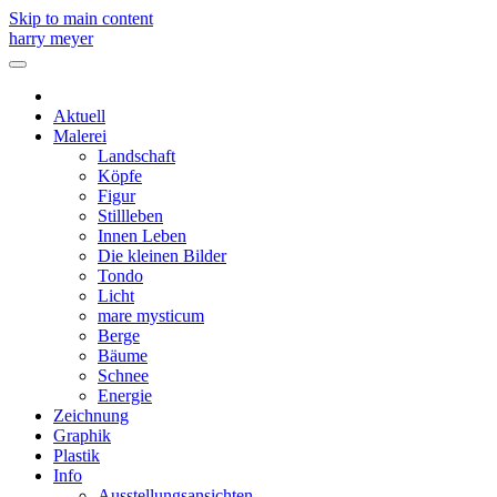
Skip to main content
harry meyer
Aktuell
Malerei
Landschaft
Köpfe
Figur
Stillleben
Innen Leben
Die kleinen Bilder
Tondo
Licht
mare mysticum
Berge
Bäume
Schnee
Energie
Zeichnung
Graphik
Plastik
Info
Ausstellungsansichten