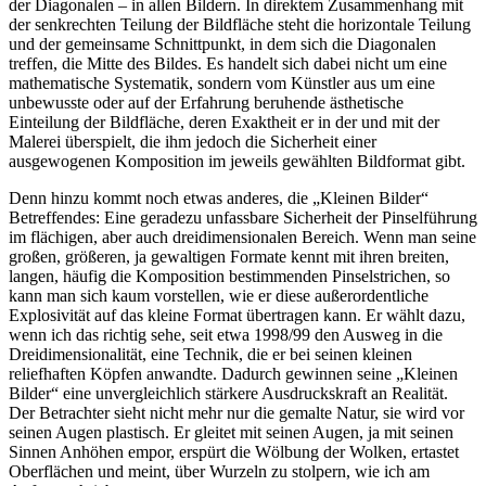
der Diagonalen – in allen Bildern. In direktem Zusammenhang mit
der senkrechten Teilung der Bildfläche steht die horizontale Teilung
und der gemeinsame Schnitt­punkt, in dem sich die Diagonalen
treffen, die Mitte des Bildes. Es handelt sich dabei nicht um eine
mathematische Systematik, sondern vom Künstler aus um eine
unbewusste oder auf der Erfahrung beruhende ästhetische
Einteilung der Bildfläche, deren Exaktheit er in der und mit der
Malerei überspielt, die ihm jedoch die Sicherheit einer
ausgewogenen Komposition im jeweils gewählten Bildformat gibt.
Denn hinzu kommt noch etwas anderes, die „Kleinen Bilder“
Betreffendes: Eine geradezu unfassbare Sicherheit der Pinselführung
im flächigen, aber auch dreidimensionalen Bereich. Wenn man seine
großen, größeren, ja gewaltigen Formate kennt mit ihren breiten,
langen, häufig die Komposition bestimmenden Pinselstrichen, so
kann man sich kaum vorstellen, wie er diese außerordentliche
Explosivität auf das kleine Format übertragen kann. Er wählt dazu,
wenn ich das richtig sehe, seit etwa 1998/99 den Ausweg in die
Drei­dimensionalität, eine Technik, die er bei seinen kleinen
reliefhaften Köpfen anwandte. Dadurch gewinnen seine „Kleinen
Bilder“ eine unvergleichlich stärkere Ausdruckskraft an Realität.
Der Betrachter sieht nicht mehr nur die gemalte Natur, sie wird vor
seinen Augen plastisch. Er gleitet mit seinen Augen, ja mit seinen
Sinnen Anhöhen empor, erspürt die Wölbung der Wolken, ertastet
Oberflächen und meint, über Wurzeln zu stolpern, wie ich am