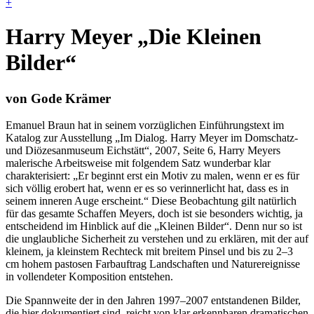
+
Harry Meyer „Die Kleinen
Bilder“
von Gode Krämer
Emanuel Braun hat in seinem vorzüglichen Einführungstext im
Katalog zur Ausstellung „Im Dialog. Harry Meyer im Domschatz-
und Diözesanmuseum Eichstätt“, 2007, Seite 6, Harry Meyers
malerische Arbeitsweise mit folgendem Satz wunderbar klar
charakterisiert: „Er beginnt erst ein Motiv zu malen, wenn er es für
sich völlig erobert hat, wenn er es so verinnerlicht hat, dass es in
seinem inneren Auge erscheint.“ Diese Beobachtung gilt natürlich
für das gesamte Schaffen Meyers, doch ist sie besonders wichtig, ja
entscheidend im Hinblick auf die „Kleinen Bilder“. Denn nur so ist
die unglaubliche Sicherheit zu verstehen und zu erklären, mit der auf
kleinem, ja kleinstem Rechteck mit breitem Pinsel und bis zu 2–3
cm hohem pastosen Farbauftrag Landschaften und Naturereignisse
in vollendeter Komposition entstehen.
Die Spannweite der in den Jahren 1997–2007 entstandenen Bil­der,
die hier dokumentiert sind, reicht von klar erkennbaren dramatischen