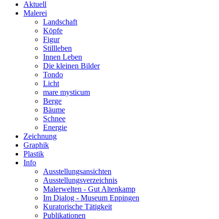
Aktuell
Malerei
Landschaft
Köpfe
Figur
Stillleben
Innen Leben
Die kleinen Bilder
Tondo
Licht
mare mysticum
Berge
Bäume
Schnee
Energie
Zeichnung
Graphik
Plastik
Info
Ausstellungsansichten
Ausstellungsverzeichnis
Malerwelten - Gut Altenkamp
Im Dialog - Museum Eppingen
Kuratorische Tätigkeit
Publikationen