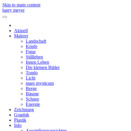
Skip to main content
harry meyer
Aktuell
Malerei
Landschaft
Köpfe
Figur
Stillleben
Innen Leben
Die kleinen Bilder
Tondo
Licht
mare mysticum
Berge
Bäume
Schnee
Energie
Zeichnung
Graphik
Plastik
Info
Ausstellungsansichten