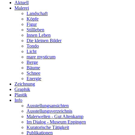
Aktuell
Malerei
Landschaft
Köpfe
Figur
Stillleben
Innen Leben
Die kleinen Bilder
Tondo
Licht
mare mysticum
Berge
Bäume
Schnee
Energie
Zeichnung
Graphik
Plastik
Info
Ausstellungsansichten
Ausstellungsverzeichnis
Malerwelten - Gut Altenkamp
Im Dialog - Museum Eppingen
Kuratorische Tätigkeit
Publikationen