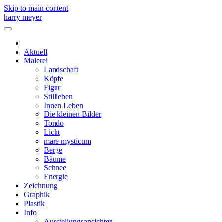
Skip to main content
harry meyer
Aktuell
Malerei
Landschaft
Köpfe
Figur
Stillleben
Innen Leben
Die kleinen Bilder
Tondo
Licht
mare mysticum
Berge
Bäume
Schnee
Energie
Zeichnung
Graphik
Plastik
Info
Ausstellungsansichten